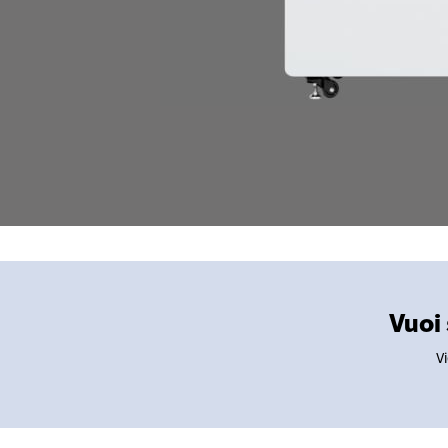
Vuoi 
Vi