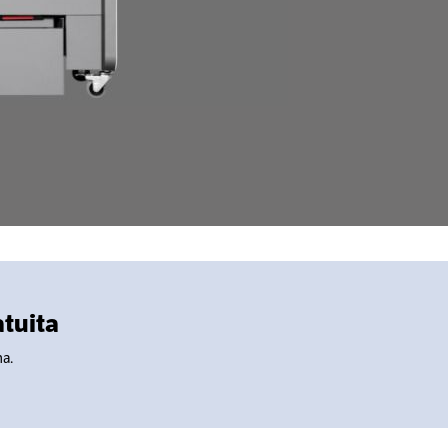
atuita
na.