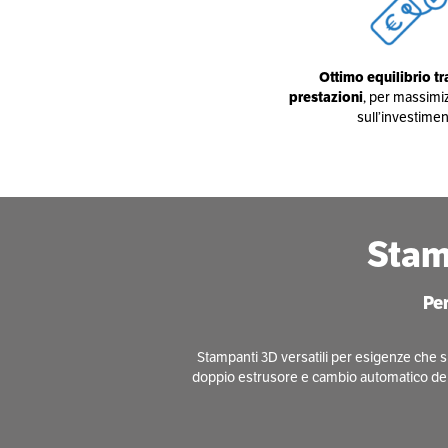
Ottimo equilibrio tr
prestazioni
, per massimiz
sull’investime
Stam
Per
Stampanti 3D versatili per esigenze che sp
doppio estrusore e cambio automatico del fi