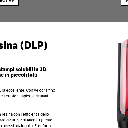
PRO3 HS
S
ina (
DLP)
ampi solubili in 3D:
 in piccoli lotti
ra eccellente. Con velocità fino
iterazioni rapide e risultati
 resina con l’efficienza dello
® Mold 400 VP di Altana. Questo
 processi analoghi al Freeform