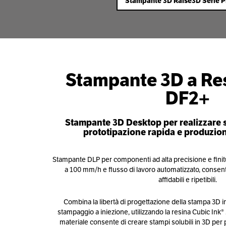
Stampante 3D Raise3D Serie 
Stampante 3D a Res
DF2+
Stampante 3D Desktop per realizzare st
prototipazione rapida e produzione
Stampante DLP per componenti ad alta precisione e finitu
a 100 mm/h e flusso di lavoro automatizzato, consente 
affidabili e ripetibili.
Combina la libertà di progettazione della stampa 3D in
stampaggio a iniezione, utilizzando la resina Cubic Ink
materiale consente di creare stampi solubili in 3D per