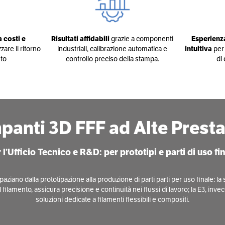
a costi e
Risultati affidabili
grazie a componenti
Esperienza
zare il ritorno
industriali, calibrazione automatica e
intuitiva
per 
nto
controllo preciso della stampa.
di 
panti 3D FFF ad Alte Presta
 l’Ufficio Tecnico e R&D: per prototipi e parti di uso fi
aziano dalla prototipazione alla produzione di parti parti per uso finale: l
lamento, assicura precisione e continuità nei flussi di lavoro; la E3, inve
soluzioni dedicate a filamenti flessibili e compositi.