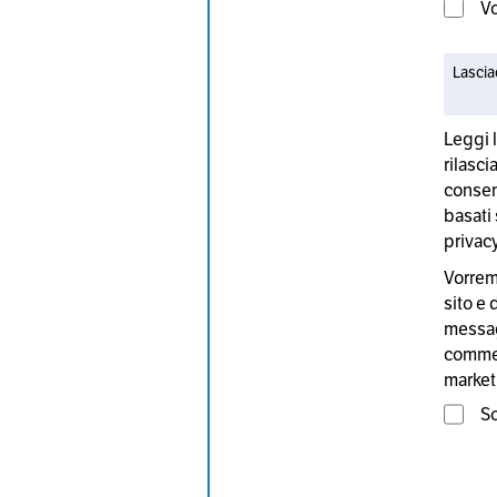
Vo
Leggi 
rilasci
consens
basati 
privacy
Vorremm
sito e 
messagg
commerc
market
S