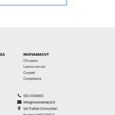
NZA
NUOVAMACUT
Chi siamo
Lavora con noi
Contatti
Compliance
051 6034801
info@nuovamacut.it
Via Trattati Comunitari
Europei 1957 2007, 5