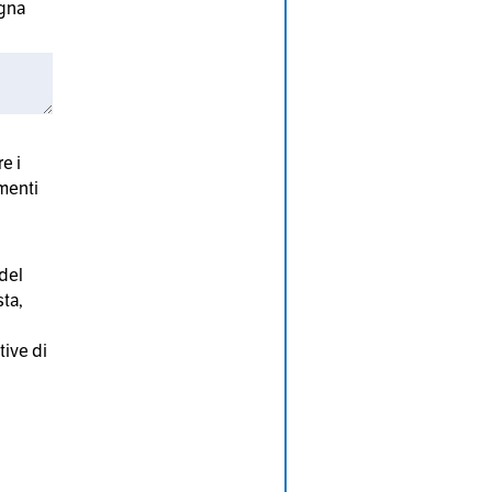
ogna
i
e i
amenti
 del
sta,
tive di